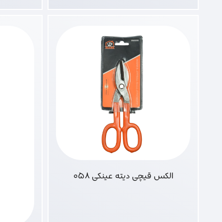
الکس قیچی دیته عینکی 058