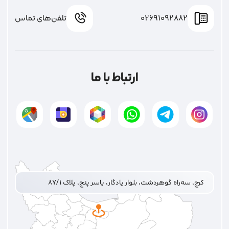
02691092882
تلفن‌های تماس
ارتباط با ما
کرج، سه‌راه گوهردشت، بلوار یادگار، یاسر پنج، پلاک ۸۷/۱