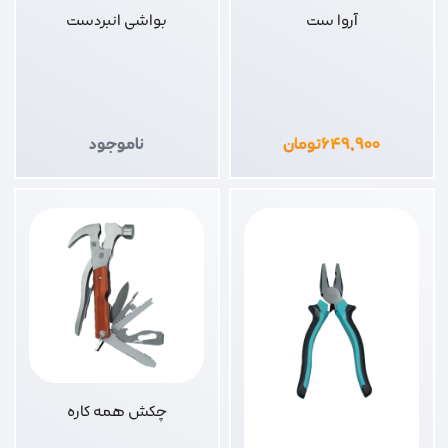
آروا ست
بواشی انبردست
۶۴۹,۹۰۰
تومان
ناموجود
چکش همه کاره