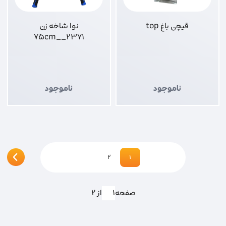
قیچی باغ top
نوا شاخه زن
2371__75cm
ناموجود
ناموجود
2
1
صفحه
از 2