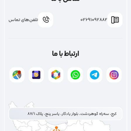
02691092882
تلفن‌های تماس
ارتباط با ما
کرج، سه‌راه گوهردشت، بلوار یادگار، یاسر پنج، پلاک ۸۷/۱