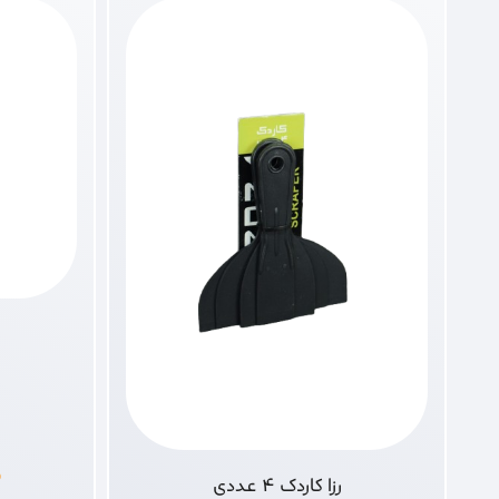
۰
رزا کاردک 4 عددی