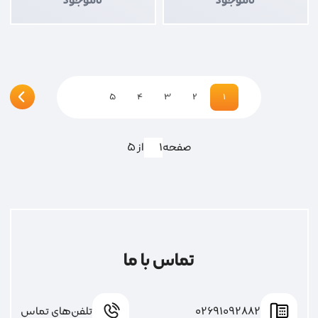
ناموجود
ناموجود
5
4
3
2
1
صفحه
از 5
تماس با ما
02691092882
تلفن‌های تماس