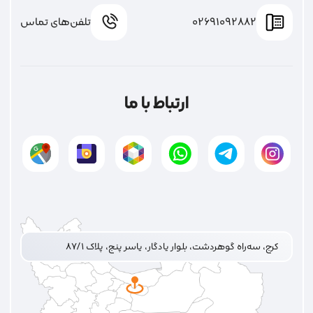
02691092882
تلفن‌های تماس
ارتباط با ما
کرج، سه‌راه گوهردشت، بلوار یادگار، یاسر پنج، پلاک ۸۷/۱