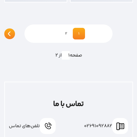
2
1
صفحه
از 2
تماس با ما
02691092882
تلفن‌های تماس