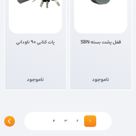
قفل پشت بسته SBN
پات کتابی 90 ناودانی
ناموجود
ناموجود
4
3
2
1