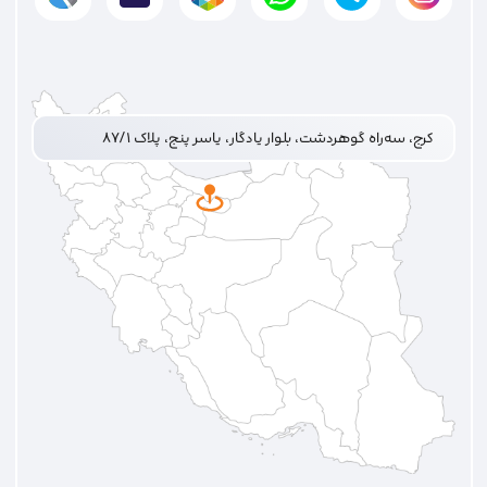
کرج، سه‌راه گوهردشت، بلوار یادگار، یاسر پنج، پلاک ۸۷/۱