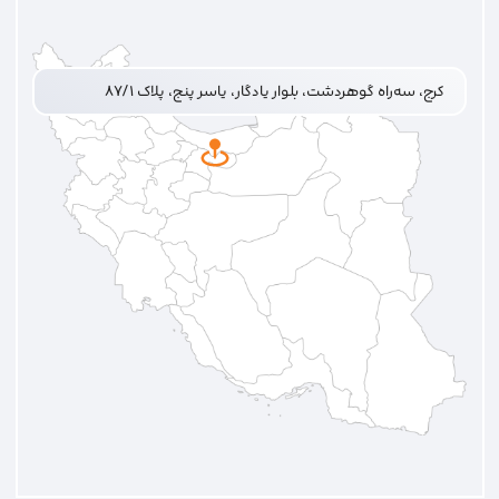
کرج، سه‌راه گوهردشت، بلوار یادگار، یاسر پنج، پلاک ۸۷/۱