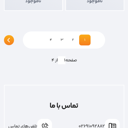
ناموجود
ناموجود
4
3
2
1
صفحه
از 4
تماس با ما
02691092882
تلفن‌های تماس