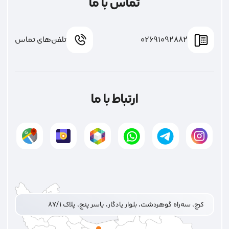
تماس با ما
02691092882
تلفن‌های تماس
ارتباط با ما
کرج، سه‌راه گوهردشت، بلوار یادگار، یاسر پنج، پلاک ۸۷/۱