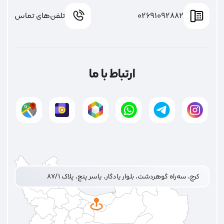
02691092882
تلفن‌های تماس
ارتباط با ما
کرج، سه‌راه گوهردشت، بلوار یادگار، یاسر پنج، پلاک ۸۷/۱