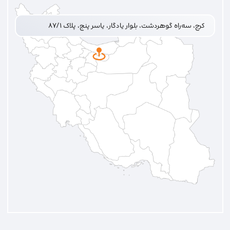
کرج، سه‌راه گوهردشت، بلوار یادگار، یاسر پنج، پلاک ۸۷/۱