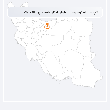
کرج، سه‌راه گوهردشت، بلوار یادگار، یاسر پنج، پلاک ۸۷/۱