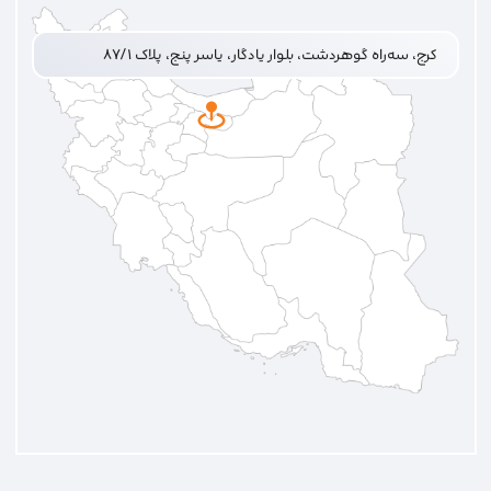
کرج، سه‌راه گوهردشت، بلوار یادگار، یاسر پنج، پلاک ۸۷/۱