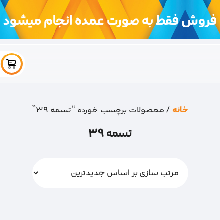
فروش فقط به صورت عمده انجام میشود
س
خانه
/ محصولات برچسب خورده “تسمه 39”
تسمه 39