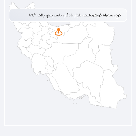
کرج، سه‌راه گوهردشت، بلوار یادگار، یاسر پنج، پلاک ۸۷/۱