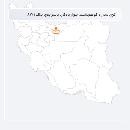
کرج، سه‌راه گوهردشت، بلوار یادگار، یاسر پنج، پلاک ۸۷/۱