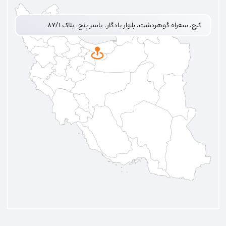
کرج، سه‌راه گوهردشت، بلوار یادگار، یاسر پنج، پلاک ۸۷/۱