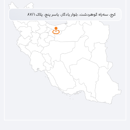
کرج، سه‌راه گوهردشت، بلوار یادگار، یاسر پنج، پلاک ۸۷/۱