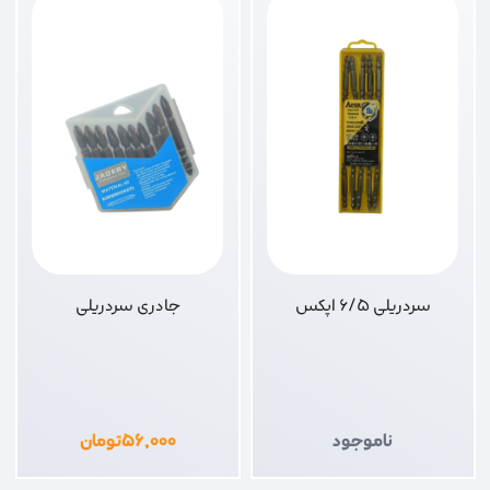
سردریلی 6/5 اپکس
جادری سردریلی
ناموجود
۵۶,۰۰۰
تومان