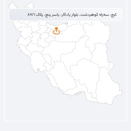
کرج، سه‌راه گوهردشت، بلوار یادگار، یاسر پنج، پلاک ۸۷/۱