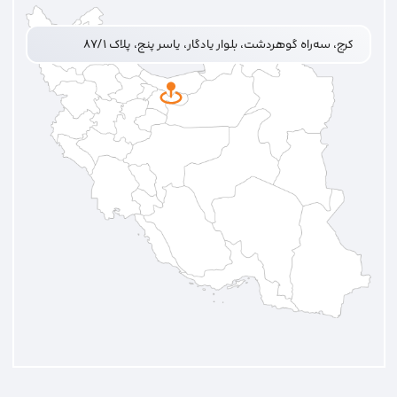
کرج، سه‌راه گوهردشت، بلوار یادگار، یاسر پنج، پلاک ۸۷/۱