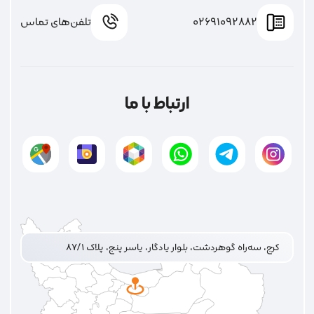
02691092882
تلفن‌های تماس
ارتباط با ما
کرج، سه‌راه گوهردشت، بلوار یادگار، یاسر پنج، پلاک ۸۷/۱