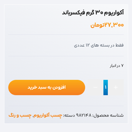
آکواریوم 30 گرم فیکسرباند
۲۷,۳۰۰
تومان
فقط در بسته های 12 عددی
7 در انبار
افزودن به سبد خرید
آکواریوم
30
گرم
شناسه محصول:
982148
دسته:
چسب آکواریوم
,
چسب و رنگ
فیکسرباند
عدد