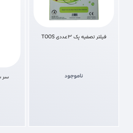
فیلتر تصفیه پک 3عددی TOOS
ناموجود
سر شی