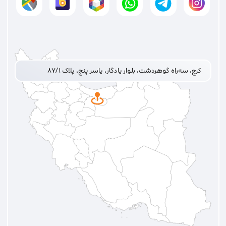
کرج، سه‌راه گوهردشت، بلوار یادگار، یاسر پنج، پلاک ۸۷/۱