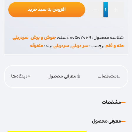
افزودن به سبد خرید
سردریلی
5
ولف
شناسه محصول:
00502049
دسته:
جوش و برش
,
سردریلی
,
عدد
مته و قلم
برچسب:
سر دریلی
,
سردریلی
برند:
متفرقه
مشخصات
معرفی محصول
0
دیدگاه‌‌ها
مشخصات
معرفی محصول