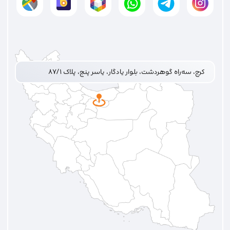
کرج، سه‌راه گوهردشت، بلوار یادگار، یاسر پنج، پلاک ۸۷/۱