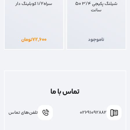
شیلنگ پکیجی 3/4 50
سراه1/2 کوبلینگ دار
سانت
ناموجود
۷۲,۶۰۰
تومان
تماس با ما
02691092882
تلفن‌های تماس