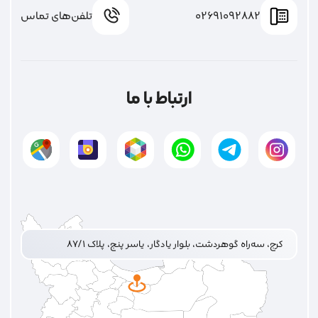
02691092882
تلفن‌های تماس
ارتباط با ما
کرج، سه‌راه گوهردشت، بلوار یادگار، یاسر پنج، پلاک ۸۷/۱