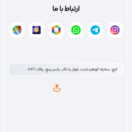
02691092882
تلفن‌های تماس
ارتباط با ما
کرج، سه‌راه گوهردشت، بلوار یادگار، یاسر پنج، پلاک ۸۷/۱