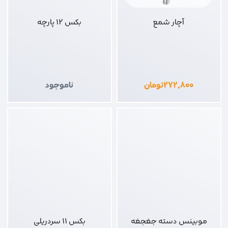
آچار شمع
بکس 12 پارچه
۲۷۲,۸۰۰
تومان
ناموجود