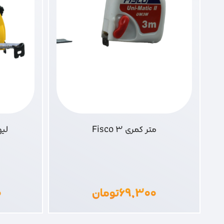
متر کمری Fisco 3
لیهو م
۶۹,۳۰۰
تومان
۰