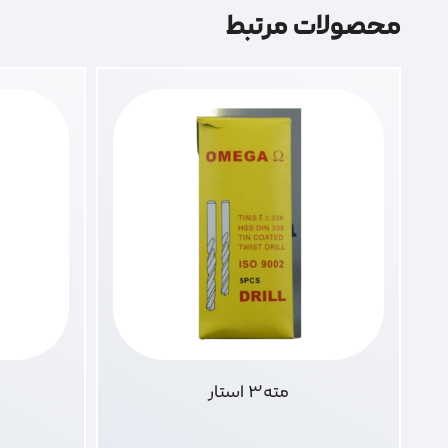
محصولات مرتبط
مته3 استار