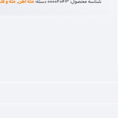
شناسه محصول:
00002043
دسته:
مته آهن
,
مته و قل