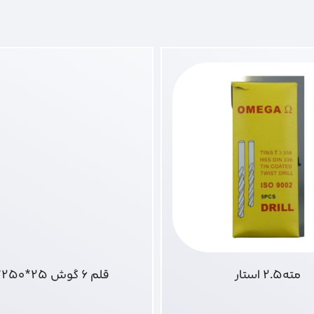
مته2.5 استار
قلم 6 گوش 25*250*17