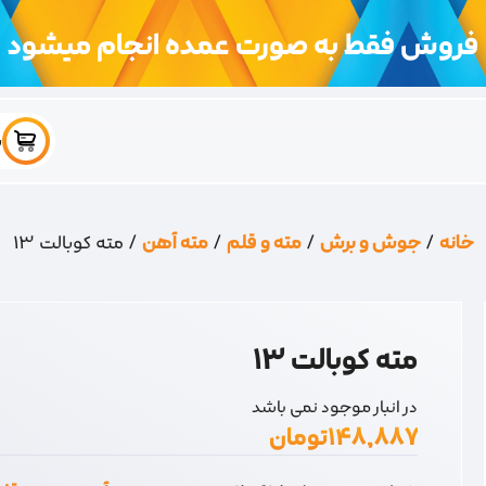
فروش فقط به صورت عمده انجام میشود
س
خانه
/
جوش و برش
/
مته و قلم
/
مته آهن
/ مته کوبالت 13
مته کوبالت 13
در انبار موجود نمی باشد
۱۴۸,۸۸۷
تومان