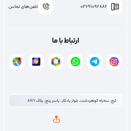
02691092882
تلفن‌های تماس
ارتباط با ما
کرج، سه‌راه گوهردشت، بلوار یادگار، یاسر پنج، پلاک ۸۷/۱