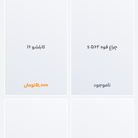
چراغ قوه 562 s
کابلشو 16
ناموجود
۵,۰۰۰
تومان