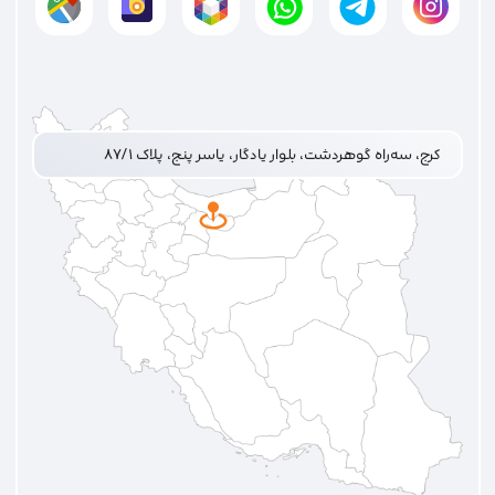
کرج، سه‌راه گوهردشت، بلوار یادگار، یاسر پنج، پلاک ۸۷/۱