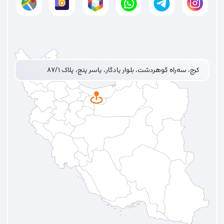
کرج، سه‌راه گوهردشت، بلوار یادگار، یاسر پنج، پلاک ۸۷/۱