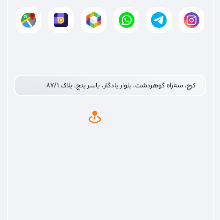
کرج، سه‌راه گوهردشت، بلوار یادگار، یاسر پنج، پلاک ۸۷/۱