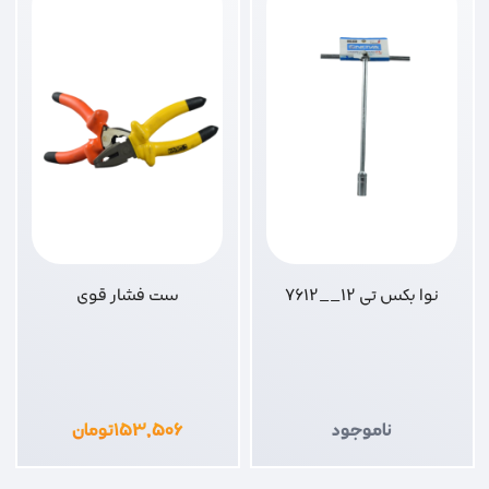
نوا بکس تی 12__7612
ست فشار قوی
ناموجود
۱۵۳,۵۰۶
تومان