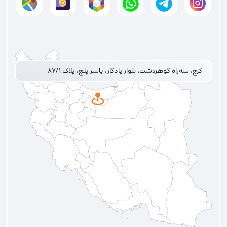
کرج، سه‌راه گوهردشت، بلوار یادگار، یاسر پنج، پلاک ۸۷/۱