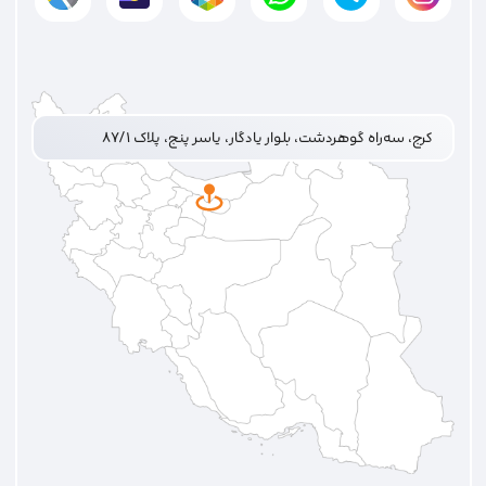
کرج، سه‌راه گوهردشت، بلوار یادگار، یاسر پنج، پلاک ۸۷/۱