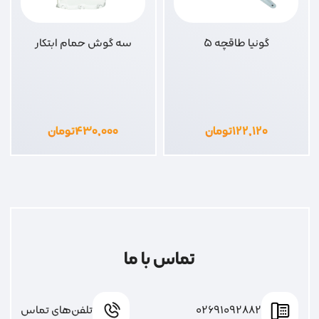
گونیا طاقچه 5
سه گوش حمام ابتکار
۱۲۲,۱۲۰
تومان
۴۳۰,۰۰۰
تومان
تماس با ما
02691092882
تلفن‌های تماس