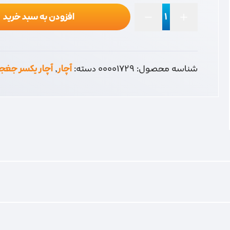
افزودن به سبد خرید
آچار
جغجغه
10
عدد
شناسه محصول:
00001729
دسته:
آچار
,
آچار یکسر جغج