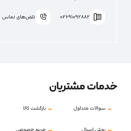
02691092882
تلفن‌های تماس
خدمات مشتریان
سوالات متداول
بازگشت کالا
روش ارسال
حریم خصوصی