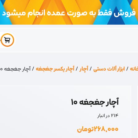
فروش فقط به صورت عمده انجام میشود
س
انه
/
ابزار آلات دستی
/
آچار
/
آچار یکسر جغجغه
/ آچار جغجغه 10
آچار جغجغه 10
214 در انبار
۲۶۸,۰۰۰
تومان