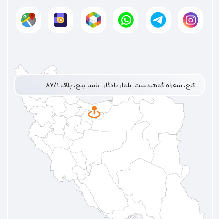
کرج، سه‌راه گوهردشت، بلوار یادگار، یاسر پنج، پلاک ۸۷/۱