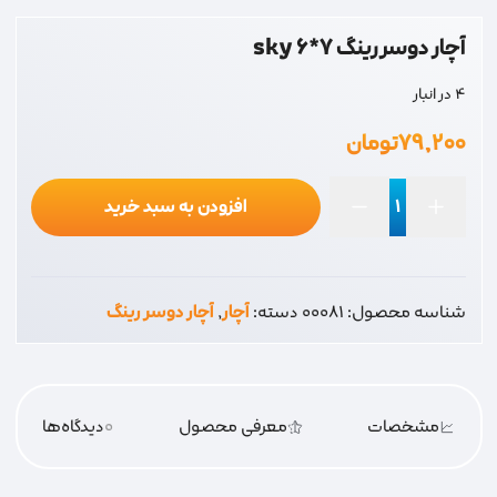
آچار دوسر رینگ 7*6 sky
4 در انبار
۷۹,۲۰۰
تومان
افزودن به سبد خرید
آچار
دوسر
رینگ
شناسه محصول:
00081
دسته:
آچار
,
آچار دوسر رینگ
7*6
sky
عدد
مشخصات
معرفی محصول
0
دیدگاه‌‌ها