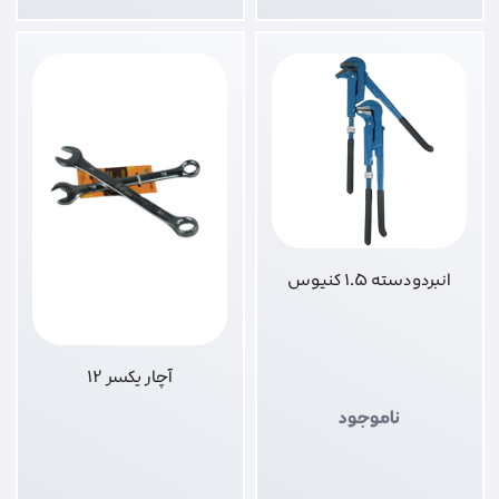
انبردودسته 1.5 کنیوس
آچار یکسر 12
ناموجود