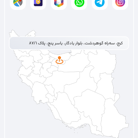
کرج، سه‌راه گوهردشت، بلوار یادگار، یاسر پنج، پلاک ۸۷/۱