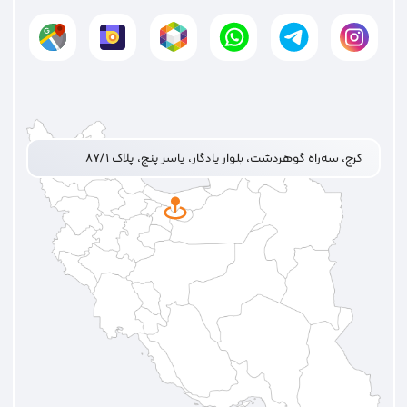
کرج، سه‌راه گوهردشت، بلوار یادگار، یاسر پنج، پلاک ۸۷/۱