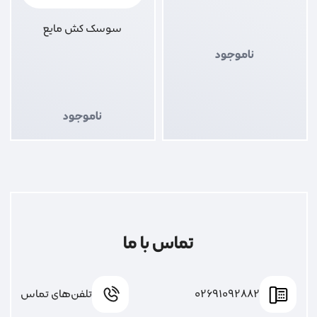
سوسک کش مایع
ناموجود
ناموجود
تماس با ما
02691092882
تلفن‌های تماس