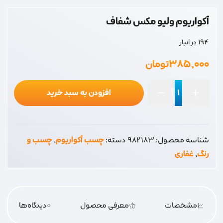
آکواریوم ولیو مکس شفاف
194 در انبار
۳۸۵,۰۰۰
تومان
افزودن به سبد خرید
آکواریوم
ولیو
مکس
شناسه محصول:
982183
دسته:
چسب آکواریوم
,
چسب و
شفاف
رنگ
,
غفاری
عدد
مشخصات
معرفی محصول
0
دیدگاه‌‌ها