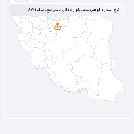
کرج، سه‌راه گوهردشت، بلوار یادگار، یاسر پنج، پلاک ۸۷/۱